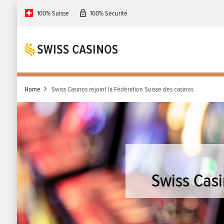
Skip
100% Suisse
100% Sécurité
to
main
content
Home
Swiss Casinos rejoint la Fédération Suisse des casinos
Swiss Casi