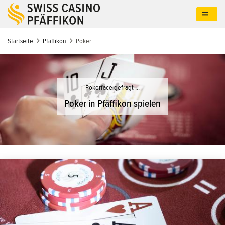
Direkt
zum
Inhalt
Startseite
Pfäffikon
Poker
Pokerface gefragt ...
Poker in Pfäffikon spielen