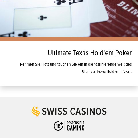
Ultimate Texas Hold'em Poker
Nehmen Sie Platz und tauchen Sie ein in die faszinierende Welt des
Ultimate Texas Hold’em Poker.