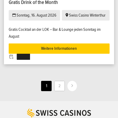
Gratis Drink of the Month
Sonntag, 16. August 2026
Swiss Casino Winterthur
Gratis Cocktail an der LOK – Bar & Lounge jeden Sonntag im
August
Weitere Informationen
Seitennummerierung
Aktuelle Seite
1
Seite
2
Nächste Seite