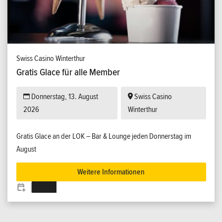
Swiss Casino Winterthur
Gratis Glace für alle Member
Donnerstag, 13. August
Swiss Casino
2026
Winterthur
Gratis Glace an der LOK – Bar & Lounge jeden Donnerstag im
August
Weitere Informationen