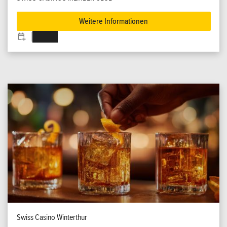
Weitere Informationen
Swiss Casino Winterthur