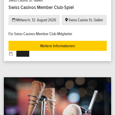
Swiss Casino St. Gallen
Swiss Casinos Member Club-Spiel
Mittwoch, 12. August 2026
Swiss Casino St. Gallen
Für Swiss Casinos Member Club-Mitglieder
Weitere Informationen