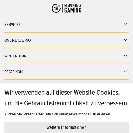
SERVICES
Ope
ONLINE CASINO
Ope
WINTERTHUR
Ope
PFÄFFIKON
Ope
ST. GALLEN
Wir verwenden auf dieser Website Cookies,
Ope
um die Gebrauchsfreundlichkeit zu verbessern
ZÜRICH
Ope
Klicken Sie "Akzeptieren", um sich damit einverstanden zu erklären.
Home
Swiss Casinos Member Club
Rechtliche Hinweise
Weitere Informationen
COPYRIGHT © SWISS CASINOS HOLDING AG UND/ODER MIT IHR VERBUNDENE UNTERNEHMEN. ALLE RECHTE