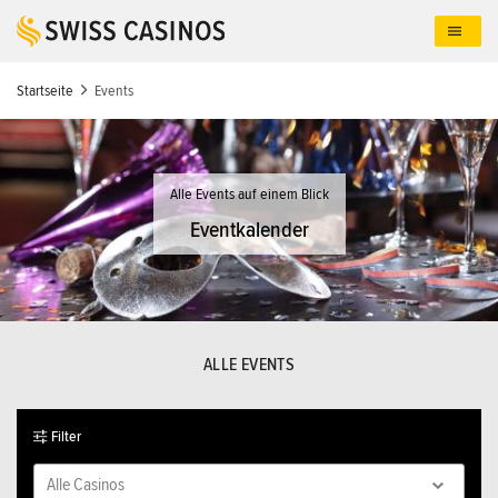
Direkt
zum
Inhalt
Startseite
Events
Alle Events auf einem Blick
Eventkalender
ALLE EVENTS
Filter
Location