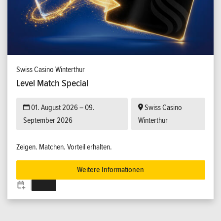
Swiss Casino Winterthur
Level Match Special
01. August 2026 – 09.
Swiss Casino
September 2026
Winterthur
Zeigen. Matchen. Vorteil erhalten.
Weitere Informationen