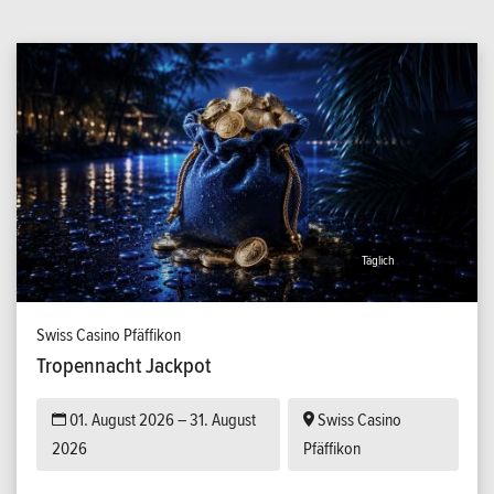
Täglich
Swiss Casino Pfäffikon
Tropennacht Jackpot
01. August 2026 – 31. August
Swiss Casino
2026
Pfäffikon