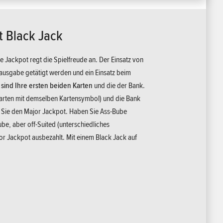
t Black Jack
e Jackpot regt die Spielfreude an. Der Einsatz von
ausgabe getätigt werden und ein Einsatz beim
sind Ihre ersten beiden Karten
und die der Bank.
arten mit demselben Kartensymbol) und die Bank
 Sie den Major Jackpot. Haben Sie Ass-Bube
be, aber off-Suited (unterschiedliches
or Jackpot ausbezahlt. Mit einem Black Jack auf