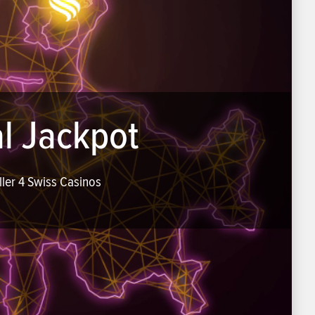
l Jackpot
ller 4 Swiss Casinos