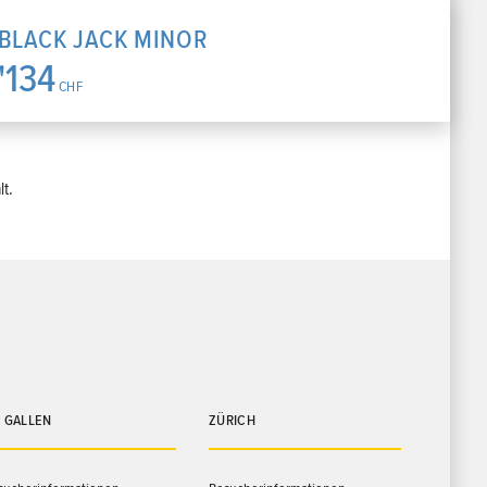
 BLACK JACK MINOR
'134
CHF
lt.
. GALLEN
ZÜRICH