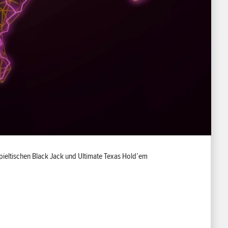
 Spieltischen Black Jack und Ultimate Texas Hold’em