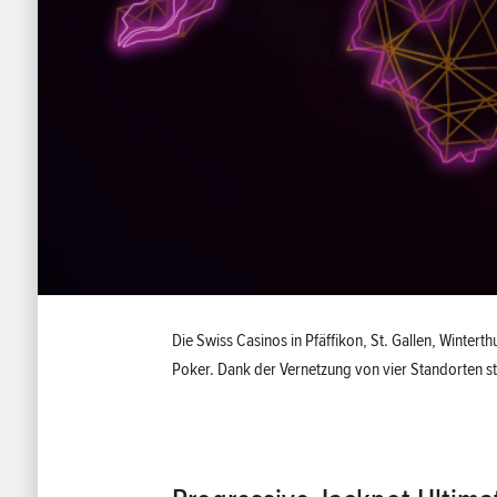
Die Swiss Casinos in Pfäffikon, St. Gallen, Winter
Poker. Dank der Vernetzung von vier Standorten 