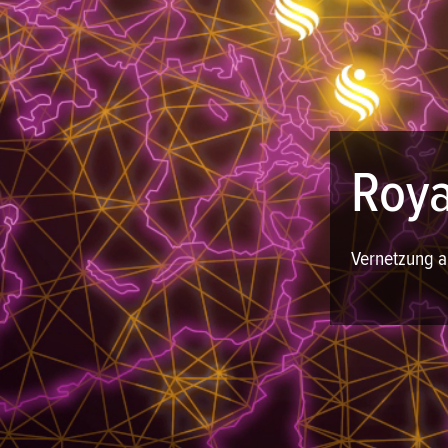
Roya
Vernetzung a