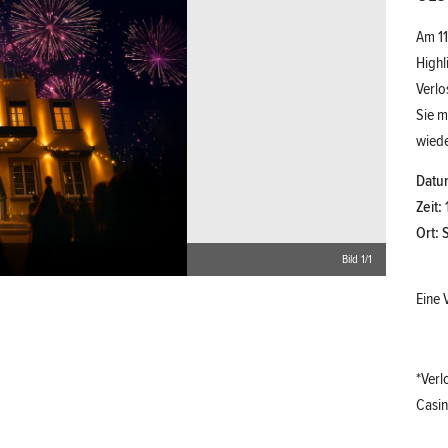
Am 11
Highl
Verlo
Sie m
wiede
Datu
Zeit:
Ort: 
Bild 1/1
Eine 
*Verl
Casi