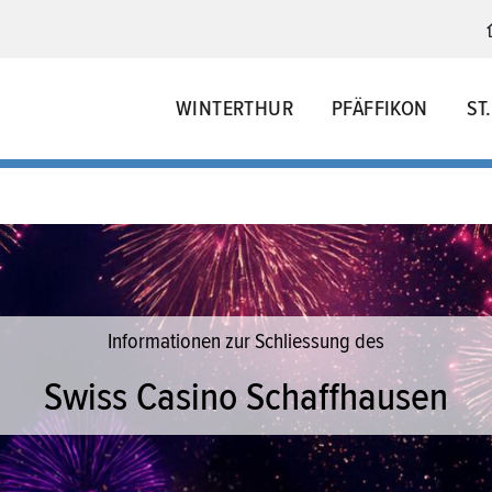
WINTERTHUR
PFÄFFIKON
ST
Informationen zur Schliessung des
Swiss Casino Schaffhausen