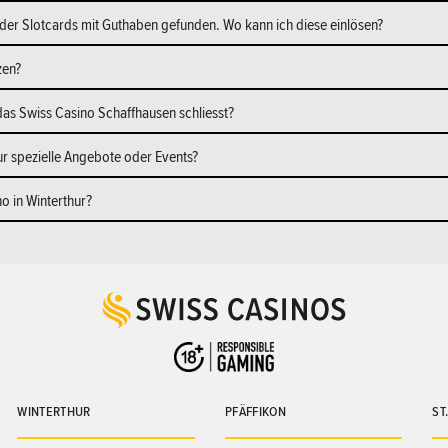
der Slotcards mit Guthaben gefunden. Wo kann ich diese einlösen?
zen?
as Swiss Casino Schaffhausen schliesst?
ur spezielle Angebote oder Events?
 in Winterthur?
WINTERTHUR
PFÄFFIKON
ST