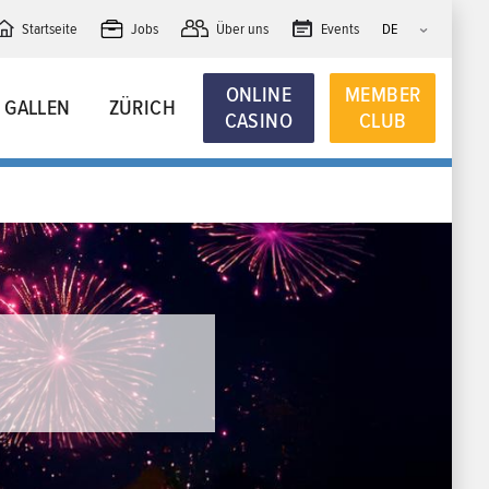
Startseite
Jobs
Über uns
Events
ONLINE
MEMBER
. GALLEN
ZÜRICH
CASINO
CLUB