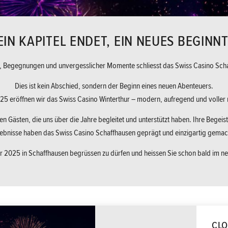
EIN KAPITEL ENDET, EIN NEUES BEGINNT
, Begegnungen und unvergesslicher Momente schliesst das Swiss Casino Sch
Dies ist kein Abschied, sondern der Beginn eines neuen Abenteuers.
5 eröffnen wir das Swiss Casino Winterthur – modern, aufregend und voller 
uen Gästen, die uns über die Jahre begleitet und unterstützt haben. Ihre Bege
lebnisse haben das Swiss Casino Schaffhausen geprägt und einzigartig gemac
er 2025 in Schaffhausen begrüssen zu dürfen und heissen Sie schon bald im n
CLO