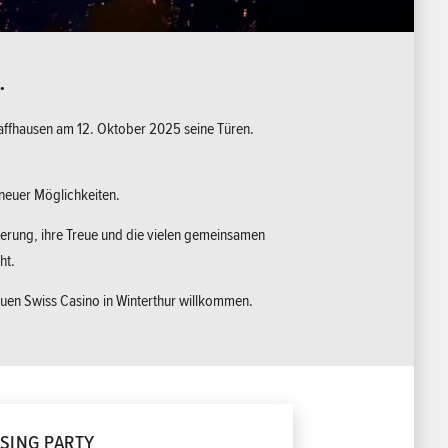
.
affhausen am 12. Oktober 2025 seine Türen.
neuer Möglichkeiten.
isterung, ihre Treue und die vielen gemeinsamen
ht.
euen Swiss Casino in Winterthur willkommen.
SING PARTY