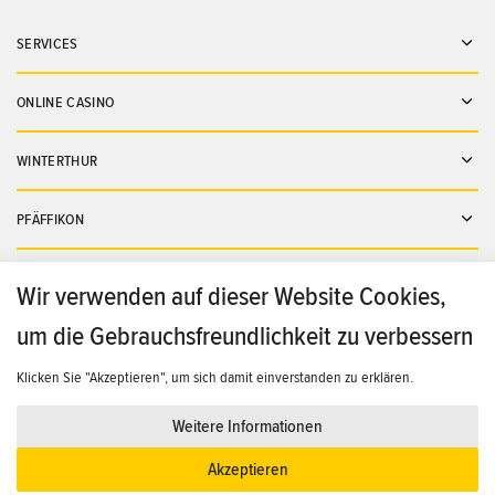
SERVICES
Ope
ONLINE CASINO
Ope
WINTERTHUR
Ope
PFÄFFIKON
Ope
ST. GALLEN
Wir verwenden auf dieser Website Cookies,
Ope
um die Gebrauchsfreundlichkeit zu verbessern
ZÜRICH
Ope
Klicken Sie "Akzeptieren", um sich damit einverstanden zu erklären.
Home
Swiss Casinos Member Club
Rechtliche Hinweise
Weitere Informationen
COPYRIGHT © SWISS CASINOS HOLDING AG UND/ODER MIT IHR VERBUNDENE UNTERNEHMEN. ALLE RECHTE
VORBEHALTEN.
Akzeptieren
Spielerschutz
Impressum
Datenschutz