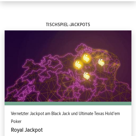
TISCHSPIEL-JACKPOTS
Vernetzter Jackpot am Black Jack und Ultimate Texas Hold'em
Poker
Royal Jackpot