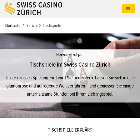
Direkt
zum
Inhalt
Startseite
Zürich
Tischspiele
Nervenkitzel pur
Tischspiele im Swiss Casino Zürich
Unser grosses Spielangebot wird Sie begeistern. Lassen Sie sich in eine
glamouröse und aufregende Welt verführen – und geniessen Sie einige
unterhaltsame Stunden bei Ihrem Lieblingsspiel.
TISCHSPIELE ERKLÄRT