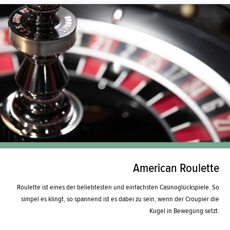
American Roulette
Roulette ist eines der beliebtesten und einfachsten Casinoglückspiele. So
simpel es klingt, so spannend ist es dabei zu sein, wenn der Croupier die
Kugel in Bewegung setzt.