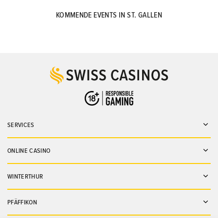
KOMMENDE EVENTS IN ST. GALLEN
SERVICES
Ope
ONLINE CASINO
Ope
WINTERTHUR
Ope
PFÄFFIKON
Ope