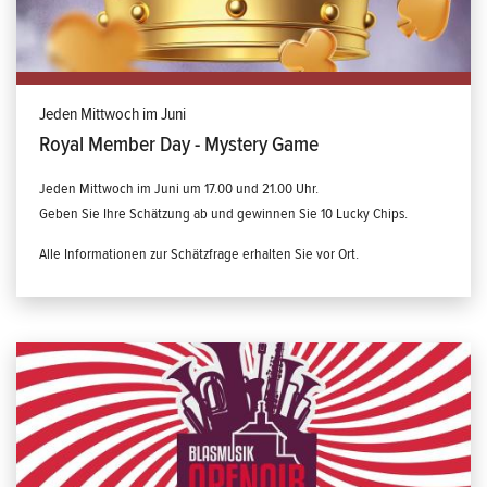
Jeden Mittwoch im Juni
Royal Member Day - Mystery Game
Jeden Mittwoch im Juni um 17.00 und 21.00 Uhr.
Geben Sie Ihre Schätzung ab und gewinnen Sie 10 Lucky Chips.
Alle Informationen zur Schätzfrage erhalten Sie vor Ort.