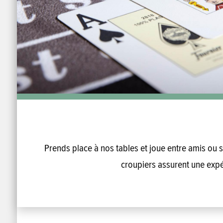
Prends place à nos tables et joue entre amis ou 
croupiers assurent une expé