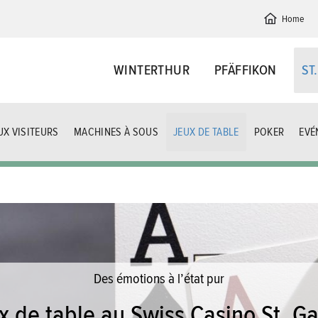
Home
WINTERTHUR
PFÄFFIKON
ST
X VISITEURS
MACHINES À SOUS
JEUX DE TABLE
POKER
EVÉ
Des émotions à l’état pur
x de table au Swiss Casino St. Ga