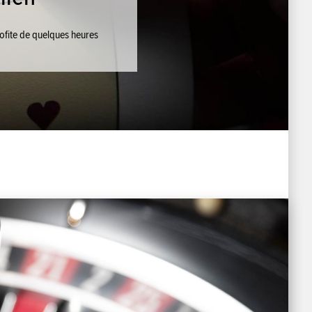
rofite de quelques heures