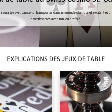
x saura te ravir. Laisse-toi transporter dans un monde glamour et excitant et p
divertissantes avec ton jeu préféré.
EXPLICATIONS DES JEUX DE TABLE