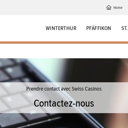
Home
WINTERTHUR
PFÄFFIKON
ST
Prendre contact avec Swiss Casinos
Contactez-nous