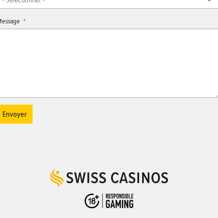
Message