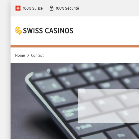
Skip
100% Suisse
100% Sécurité
to
main
content
Home
Contact