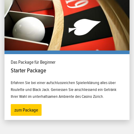
Das Package für Beginner
Starter Package
Erfahren Sie bei einer aufschlussreichen Spielerklärung alles über
Roulette und Black Jack. Geniessen Sie anschliessend ein Getränk
Ihrer Wahl im unterhaltsamen Ambiente des Casino Zürich.
zum Package
RESTAURANT GEORGE BAR & GRILL