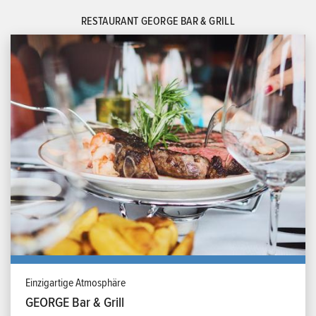
Einzigartige Atmosphäre
GEORGE Bar & Grill
Gemütliche Ohrsessel und intime Stimmung laden dazu ein, den
Mittag oder Abend mit klassischem a la carte Angebot im
Wohnzimmer von George zu erleben.
GEORGE besuchen