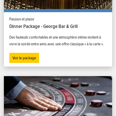
Des fauteuils confortables et une atmosphère intime invitent à
vivre la soirée entre amis avec une offre classique « à la carte ».
Voir le package
Mercredi à samedi, 19h00-21h00