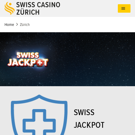
Skip
to
main
content
Home
Zürich
Instructions pour la fraude au casino chez
izzy projects
Regardez le film en entier maintenant