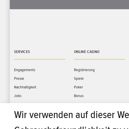
SERVICES
ONLINE CASINO
Engagements
Registrierung
Presse
Spiele
Nachhaltigkeit
Poker
Jobs
Bonus
Kontakt
Slot-Turniere
Wir verwenden auf dieser We
24/7 Support