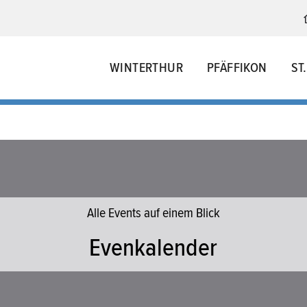
WINTERTHUR
PFÄFFIKON
ST
Alle Events auf einem Blick
Evenkalender