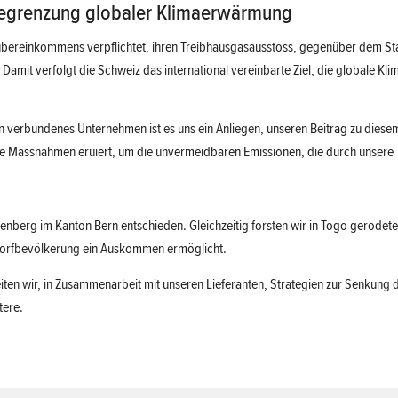
Begrenzung globaler Klimaerwärmung
aübereinkommens verpflichtet, ihren Treibhausgasausstoss, gegenüber dem St
amit verfolgt die Schweiz das international vereinbarte Ziel, die globale Kl
n verbundenes Unternehmen ist es uns ein Anliegen, unseren Beitrag zu diesem 
le Massnahmen eruiert, um die unvermeidbaren Emissionen, die durch unsere T
enberg im Kanton Bern entschieden. Gleichzeitig forsten wir in Togo gerodet
r Dorfbevölkerung ein Auskommen ermöglicht.
en wir, in Zusammenarbeit mit unseren Lieferanten, Strategien zur Senkung d
tere.