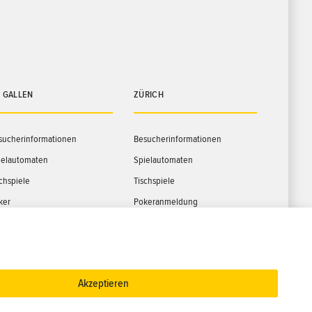
. GALLEN
ZÜRICH
sucherinformationen
Besucherinformationen
ielautomaten
Spielautomaten
schspiele
Tischspiele
ker
Pokeranmeldung
ents
Events
op
ROOM21 – Eventlocation
ckpots
Restaurants
Akzeptieren
Jackpots
Shop