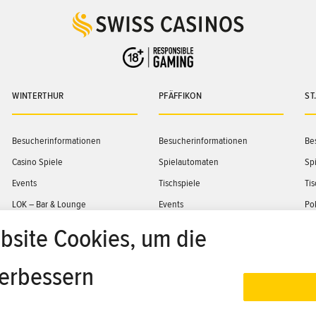
WINTERTHUR
PFÄFFIKON
ST
Besucherinformationen
Besucherinformationen
Be
Casino Spiele
Spielautomaten
Sp
Events
Tischspiele
Ti
LOK – Bar & Lounge
Events
Po
KOPFBAU – Eventlocation
Shop
Ev
bsite Cookies, um die
Jackpots
TRESOR – Eventlocation
Sh
verbessern
Shop
Jackpots
Ja