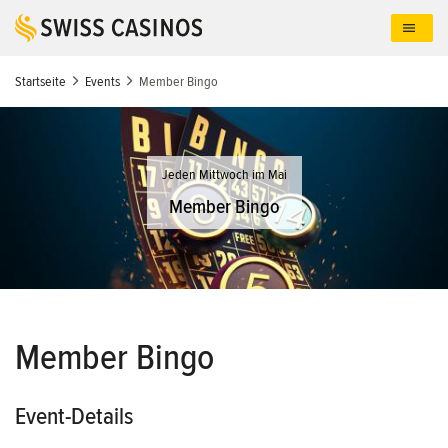
Direkt
zum
Inhalt
Startseite
Events
Member Bingo
Jeden Mittwoch im Mai
Member Bingo
Member Bingo
Event-Details