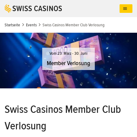
Direkt
zum
Inhalt
Startseite
Events
Swiss Casinos Member Club Verlosung
Vom 23. März - 30. Juni
Member Verlosung
Swiss Casinos Member Club
Verlosung