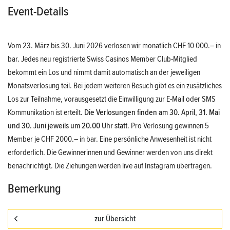
Event-Details
Vom 23. März bis 30. Juni 2026 verlosen wir monatlich CHF 10 000.– in
bar. Jedes neu registrierte Swiss Casinos Member Club-Mitglied
bekommt ein Los und nimmt damit automatisch an der jeweiligen
Monatsverlosung teil. Bei jedem weiteren Besuch gibt es ein zusätzliches
Los zur Teilnahme, vorausgesetzt die Einwilligung zur E-Mail oder SMS
Kommunikation ist erteilt.
Die Verlosungen finden am 30. April, 31. Mai
und 30. Juni jeweils um 20.00 Uhr statt
. Pro Verlosung gewinnen 5
Member je CHF 2000.– in bar. Eine persönliche Anwesenheit ist nicht
erforderlich. Die Gewinnerinnen und Gewinner werden von uns direkt
benachrichtigt. Die Ziehungen werden live auf Instagram übertragen.
Bemerkung
zur Übersicht