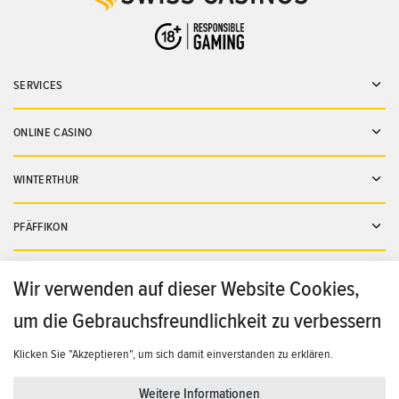
SERVICES
Ope
ONLINE CASINO
Ope
WINTERTHUR
Ope
PFÄFFIKON
Ope
ST. GALLEN
Wir verwenden auf dieser Website Cookies,
Ope
um die Gebrauchsfreundlichkeit zu verbessern
ZÜRICH
Ope
Klicken Sie "Akzeptieren", um sich damit einverstanden zu erklären.
Home
Swiss Casinos Member Club
Rechtliche Hinweise
Weitere Informationen