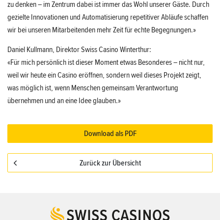
zu denken – im Zentrum dabei ist immer das Wohl unserer Gäste. Durch
gezielte Innovationen und Automatisierung repetitiver Abläufe schaffen
wir bei unseren Mitarbeitenden mehr Zeit für echte Begegnungen.»
Daniel Kullmann, Direktor Swiss Casino Winterthur:
«Für mich persönlich ist dieser Moment etwas Besonderes – nicht nur,
weil wir heute ein Casino eröffnen, sondern weil dieses Projekt zeigt,
was möglich ist, wenn Menschen gemeinsam Verantwortung
übernehmen und an eine Idee glauben.»
Download als PDF
Zurück zur Übersicht