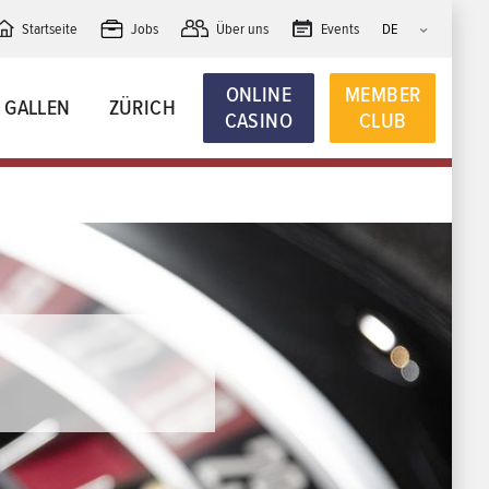
Startseite
Jobs
Über uns
Events
ONLINE
MEMBER
. GALLEN
ZÜRICH
CASINO
CLUB