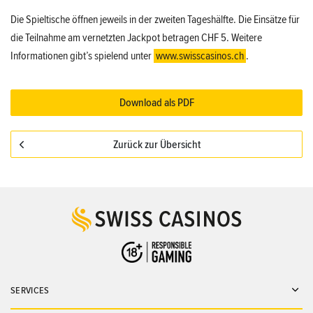
Die Spieltische öffnen jeweils in der zweiten Tageshälfte. Die Einsätze für
die Teilnahme am vernetzten Jackpot betragen CHF 5. Weitere
Informationen gibt’s spielend unter
www.swisscasinos.ch
.
Download als PDF
Zurück zur Übersicht
SERVICES
Ope