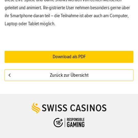
geleitet und animiert. Re-gistrierte User nehmen besonders gerne über
ihr Smartphone daran teil – die Teilnahme ist aber auch am Computer,
Laptop oder Tablet möglich.
Download als PDF
Zurück zur Übersicht