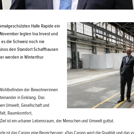
nkmalgeschützten Halle Rapide ein
. November legten Ina Invest und
e es die Schweiz noch nie
asinos den Standort Schaffhausen
ter werden in Winterthur
s Wohlbefinden der Bewohnerinnen
teinander in Einklang. Das
nen Umwelt, Gesellschaft und
lfalt, Raumkomfort,
. Ziel ist ein urbaner Lebensraum, der Menschen und Umwelt guttut.
zle ist das Casino eine Bereicherung: «Das Casino wird die Qualität und das 