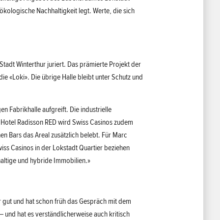
kologische Nachhaltigkeit legt. Werte, die sich
adt Winterthur juriert. Das prämierte Projekt der
ie «Loki». Die übrige Halle bleibt unter Schutz und
Fabrikhalle aufgreift. Die industrielle
m Hotel Radisson RED wird Swiss Casinos zudem
n Bars das Areal zusätzlich belebt. Für Marc
Swiss Casinos in der Lokstadt Quartier beziehen
haltige und hybride Immobilien.»
r gut und hat schon früh das Gespräch mit dem
 und hat es verständlicherweise auch kritisch