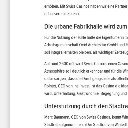
erhöhen. Mit Swiss Casinos haben wir eine Partneri
mit unseren decken.»
Die urbane Fabrikhalle wird zum 
Für die Nutzung der Halle hatte die Eigentümerin 
Arbeitsgemeinschaft Oxid Architektur GmbH und Haef
soll integral erhalten bleiben, als wichtiger Zeitzeu
Auf rund 2600 m2 wird Swiss Casinos einen Casinob
Atmosphäre soll deutlich erkennbar und für die W
dafür sorgen, dass die Durchgangshalle als öffent
Pointet, CEO von Ina Invest, ist das Casino die ide
wird. Unterhaltung, Gastronomie, Begegnung und Un
Unterstützung durch den Stadtra
Marc Baumann, CEO von Swiss Casinos, kennt Winte
Stadtrat aufgenommen: «Der Stadtrat von Winterthu