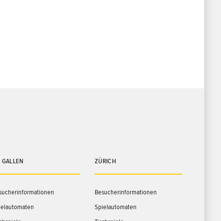
. GALLEN
ZÜRICH
sucherinformationen
Besucherinformationen
ielautomaten
Spielautomaten