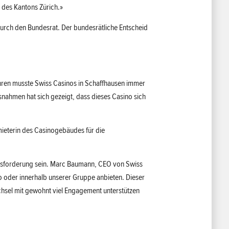
 des Kantons Zürich.»
 durch den Bundesrat. Der bundesrätliche Entscheid
ahren musste Swiss Casinos in Schaffhausen immer
snahmen hat sich gezeigt, dass dieses Casino sich
ieterin des Casinogebäudes für die
rausforderung sein. Marc Baumann, CEO von Swiss
o oder innerhalb unserer Gruppe anbieten. Dieser
echsel mit gewohnt viel Engagement unterstützen