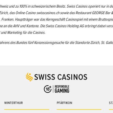
hweiz und zu 100% in schweizerischem Besitz. Swiss Casinos operiert nur in d
 Zürich, das Online Casino swisscasinos.ch sowie das Restaurant GEORGE Bar & 
Franken. Hauptträger war das Kerngeschäft Casinospiel mit einem Bruttospiel
e an die AHV und Kantone. Die Swiss Casinos Holding AG erbringt dabei vers
 und Marketing für die Casinos.
rens des Bundes fünf Konzessionsgesuche für die Standorte Zürich, St. Gallen
WINTERTHUR
PFÄFFIKON
ST