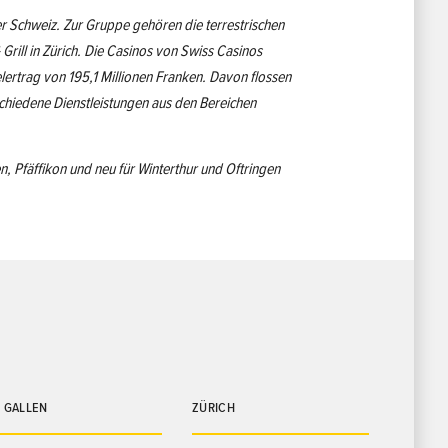
er Schweiz. Zur Gruppe gehören die terrestrischen
Grill in Zürich. Die Casinos von Swiss Casinos
ertrag von 195,1 Millionen Franken. Davon flossen
chiedene Dienstleistungen aus den Bereichen
, Pfäffikon und neu für Winterthur und Oftringen
. GALLEN
ZÜRICH