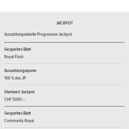
JACKPOT
Auszahlungstabelle Progressive-Jackpot
Gespieltes Blatt
Auszahlungsquote
Startwert Jackpot
Gespieltes Blatt
Royal Flush
Auszahlungsquote
100 % des JP
Startwert Jackpot
CHF 5000.–
Gespieltes Blatt
Community Royal