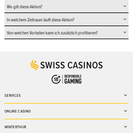
Wo gilt diese Aktion?
In welchem Zeitraum läuft diese Aktion?
Von welchen Vorteilen kann ich zusätzlich profitieren?
SERVICES
Ope
ONLINE CASINO
Ope
WINTERTHUR