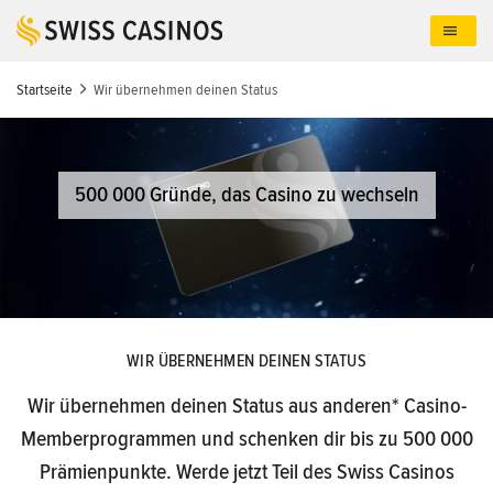
Direkt
zum
Inhalt
Startseite
Wir übernehmen deinen Status
500 000 Gründe, das Casino zu wechseln
WIR ÜBERNEHMEN DEINEN STATUS
Wir übernehmen deinen Status aus anderen* Casino-
Memberprogrammen und schenken dir bis zu 500 000
Prämienpunkte. Werde jetzt Teil des Swiss Casinos