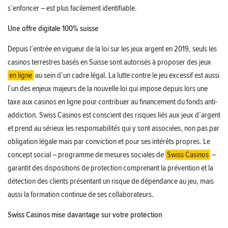
s’enfoncer – est plus facilement identifiable.
Une offre digitale 100% suisse
Depuis l’entrée en vigueur de la loi sur les jeux argent en 2019, seuls les
casinos terrestres basés en Suisse sont autorisés à proposer des jeux
en ligne
au sein d’un cadre légal. La lutte contre le jeu excessif est aussi
l’un des enjeux majeurs de la nouvelle loi qui impose depuis lors une
taxe aux casinos en ligne pour contribuer au financement du fonds anti-
addiction. Swiss Casinos est conscient des risques liés aux jeux d’argent
et prend au sérieux les responsabilités qui y sont associées, non pas par
obligation légale mais par conviction et pour ses intérêts propres. Le
concept social – programme de mesures sociales de
Swiss Casinos
–
garantit des dispositions de protection comprenant la prévention et la
détection des clients présentant un risque de dépendance au jeu, mais
aussi la formation continue de ses collaborateurs.
Swiss Casinos mise davantage sur votre protection