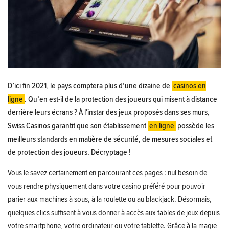
D’ici fin 2021, le pays comptera plus d’une dizaine de
casinos en
ligne
. Qu’en est-il de la protection des joueurs qui misent à distance
derrière leurs écrans ? À l'instar des jeux proposés dans ses murs,
Swiss Casinos garantit que son établissement
en ligne
possède les
meilleurs standards en matière de sécurité, de mesures sociales et
de protection des joueurs. Décryptage !
Vous le savez certainement en parcourant ces pages : nul besoin de
vous rendre physiquement dans votre casino préféré pour pouvoir
parier aux machines à sous, à la roulette ou au blackjack. Désormais,
quelques clics suffisent à vous donner à accès aux tables de jeux depuis
votre smartphone, votre ordinateur ou votre tablette. Grâce à la magie