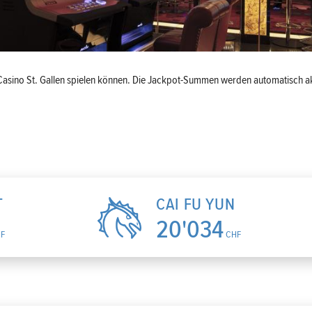
m Casino St. Gallen spielen können. Die Jackpot-Summen werden automatisch ak
T
CAI FU YUN
20'034
F
CHF