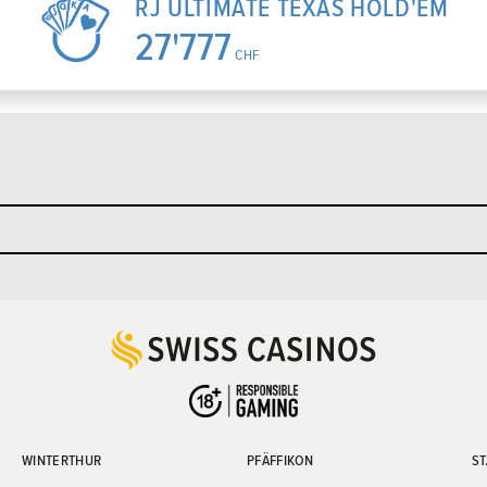
RJ ULTIMATE TEXAS HOLD'EM
27'777
CHF
WINTERTHUR
PFÄFFIKON
ST