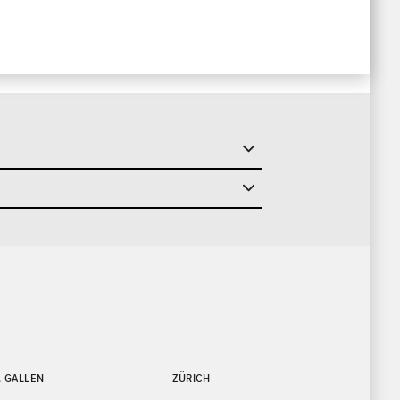
. GALLEN
ZÜRICH