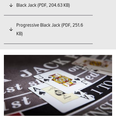
Black Jack (PDF, 204.63 KB)
Progressive Black Jack (PDF, 251.6
KB)