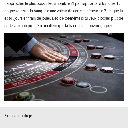
t’approcher le plus possible du nombre 21 par rapport à la banque. Tu
gagnes aussi si la banque a une valeur de carte supérieure à 21 et que tu
es toujours en train de jouer. Décide toi-même si tu veux piocher plus de
cartes ou non pour être meilleur que la banque et pouvoir gagner.
Explication du jeu