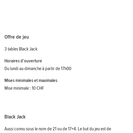
Offre de jeu
3 tables Black Jack
Horaires d’ouverture
Du lundi au dimanche à partir de 17h00
Mises minimales et maximales
Mise minimale : 10 CHF
Black Jack
Aussi connu sous le nom de 21 ou de 17+4. Le but du jeu est de