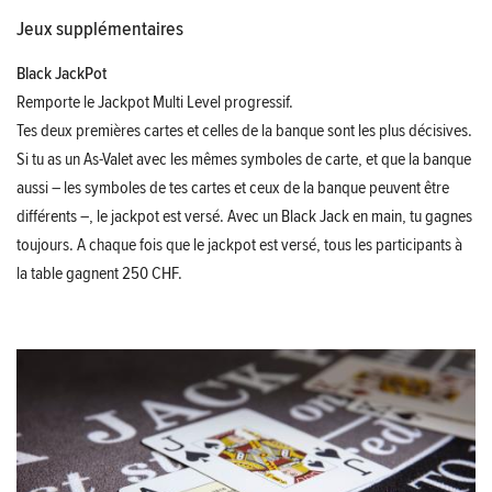
Jeux supplémentaires
Black JackPot
Remporte le Jackpot Multi Level progressif.
Tes deux premières cartes et celles de la banque sont les plus décisives.
Si tu as un As-Valet avec les mêmes symboles de carte, et que la banque
aussi – les symboles de tes cartes et ceux de la banque peuvent être
différents –, le jackpot est versé. Avec un Black Jack en main, tu gagnes
toujours. A chaque fois que le jackpot est versé, tous les participants à
la table gagnent 250 CHF.