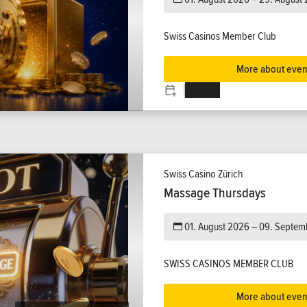
Swiss Casinos Member Club
More about even
Swiss Casino Zürich
Massage Thursdays
01. August 2026 – 09. Septe
SWISS CASINOS MEMBER CLUB
More about even