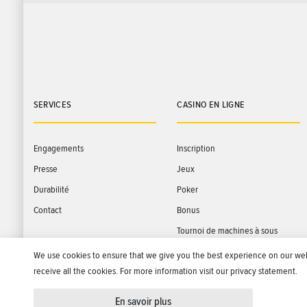
SERVICES
CASINO EN LIGNE
Engagements
Inscription
Presse
Jeux
Durabilité
Poker
Contact
Bonus
Tournoi de machines à sous
24/7 Support
We use cookies to ensure that we give you the best experience on our webs
receive all the cookies. For more information visit our privacy statement.
En savoir plus