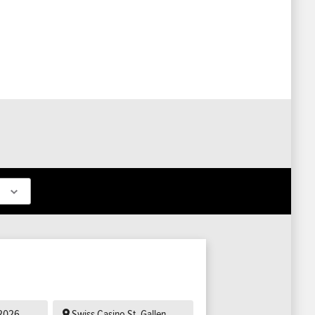
 2026
Swiss Casino St. Gallen