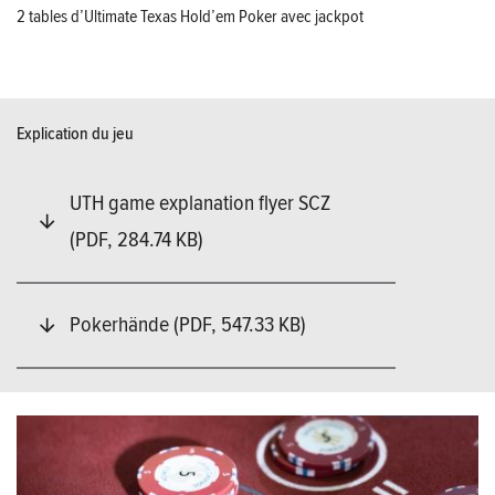
2 tables d’Ultimate Texas Hold’em Poker avec jackpot
Explication du jeu
UTH game explanation flyer SCZ
(PDF, 284.74 KB)
Pokerhände (PDF, 547.33 KB)