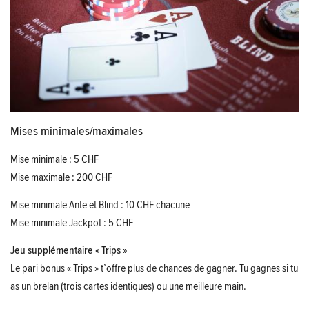
Mises minimales/maximales
Mise minimale : 5 CHF
Mise maximale : 200 CHF
Mise minimale Ante et Blind : 10 CHF chacune
Mise minimale Jackpot : 5 CHF
Jeu supplémentaire « Trips »
Le pari bonus « Trips » t’offre plus de chances de gagner. Tu gagnes si tu
as un brelan (trois cartes identiques) ou une meilleure main.