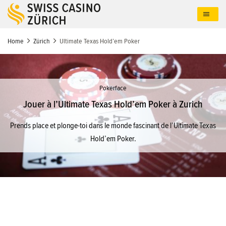
Skip
to
main
content
Home
Zürich
Ultimate Texas Hold’em Poker
Pokerface
Jouer à l’Ultimate Texas Hold’em Poker à Zurich
Prends place et plonge-toi dans le monde fascinant de l’Ultimate Texas
Hold’em Poker.