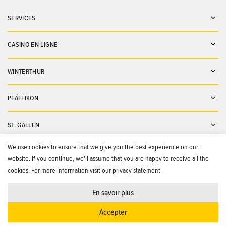
SERVICES
Ope
CASINO EN LIGNE
Ope
WINTERTHUR
Ope
PFÄFFIKON
Ope
ST. GALLEN
Ope
We use cookies to ensure that we give you the best experience on our
ZÜRICH
website. If you continue, we'll assume that you are happy to receive all the
Ope
cookies. For more information visit our privacy statement.
Home
Swiss Casinos Member Club
Informations légales
En savoir plus
COPYRIGHT © SWISS CASINOS HOLDING AG ET/OU LES ENTREPRISES QUI LUI SONT ASSOCIÉES. TOUS DROITS
RÉSERVÉS.
Accepter
Protection des joueurs
Mentions légales
Déclaration de confidentialité