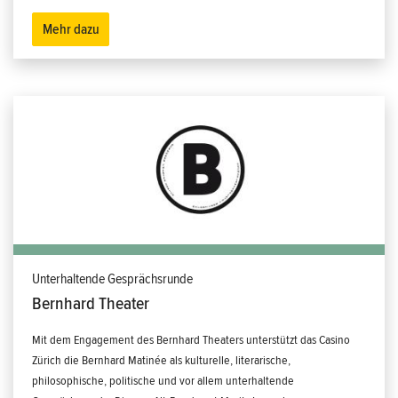
Mehr dazu
Unterhaltende Gesprächsrunde
Bernhard Theater
Mit dem Engagement des Bernhard Theaters unterstützt das Casino
Zürich die Bernhard Matinée als kulturelle, literarische,
philosophische, politische und vor allem unterhaltende