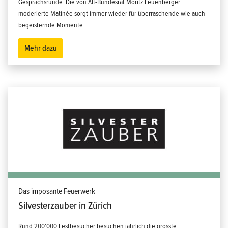
Gesprächsrunde. Die von Alt-Bundesrat Moritz Leuenberger
moderierte Matinée sorgt immer wieder für überraschende wie auch
begeisternde Momente.
Mehr dazu
Das imposante Feuerwerk
Silvesterzauber in Zürich
Rund 200'000 Festbesucher besuchen jährlich die grösste