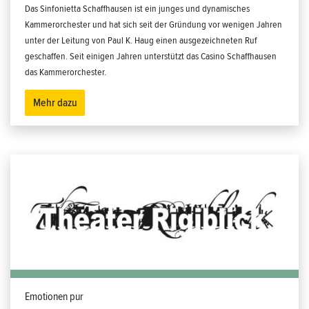
Das Sinfonietta Schaffhausen ist ein junges und dynamisches
Kammerorchester und hat sich seit der Gründung vor wenigen Jahren
unter der Leitung von Paul K. Haug einen ausgezeichneten Ruf
geschaffen. Seit einigen Jahren unterstützt das Casino Schaffhausen
das Kammerorchester.
Mehr dazu
Emotionen pur