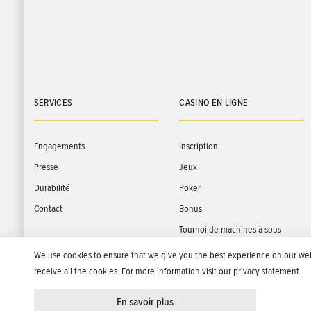
SERVICES
CASINO EN LIGNE
Engagements
Inscription
Presse
Jeux
Durabilité
Poker
Contact
Bonus
Tournoi de machines à sous
24/7 Support
We use cookies to ensure that we give you the best experience on our webs
receive all the cookies. For more information visit our privacy statement.
En savoir plus
Home
Swiss Casinos Member Club
Informations légales