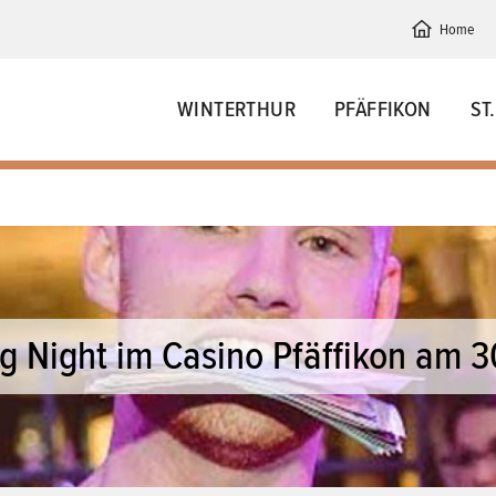
Home
WINTERTHUR
PFÄFFIKON
ST
g Night im Casino Pfäffikon am 3