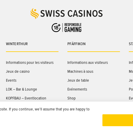
WINTERTHUR
PFÄFFIKON
ST
Informations pour les visiteurs
Informations aux visiteurs
In
Jeux de casino
Machines à sous
Ma
Events
Jeux de table
Je
LOK – Bar & Lounge
Evénements
Po
KOPFBAU – Eventlocation
Shop
Ev
Shop
Sh
ite. If you continue, we'll assume that you are happy to
COPYRIGHT © SWISS CASINOS HOLDING AG ET/OU LES ENTREPRISES QUI LUI SONT ASSOCIÉES. TOUS