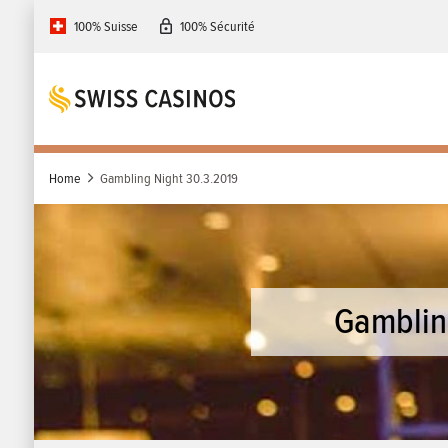
Skip
100% Suisse
100% Sécurité
to
main
content
Home
Gambling Night 30.3.2019
Gamblin