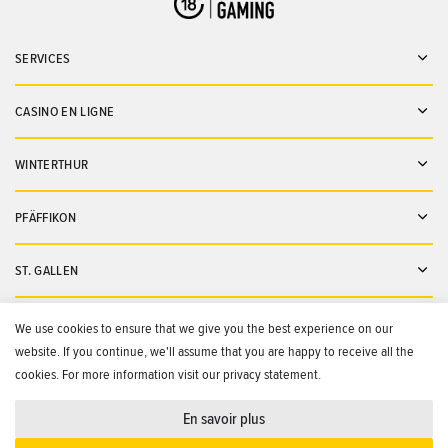
SERVICES
Ope
CASINO EN LIGNE
Ope
WINTERTHUR
Ope
PFÄFFIKON
Ope
ST. GALLEN
Ope
ZÜRICH
We use cookies to ensure that we give you the best experience on our
Ope
website. If you continue, we'll assume that you are happy to receive all the
cookies. For more information visit our privacy statement.
Home
Swiss Casinos Member Club
Informations légales
COPYRIGHT © SWISS CASINOS HOLDING AG ET/OU LES ENTREPRISES QUI LUI SONT ASSOCIÉES. TOUS DROITS
En savoir plus
RÉSERVÉS.