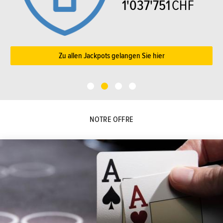
1'037'751
CHF
Zu allen Jackpots gelangen Sie hier
NOTRE OFFRE