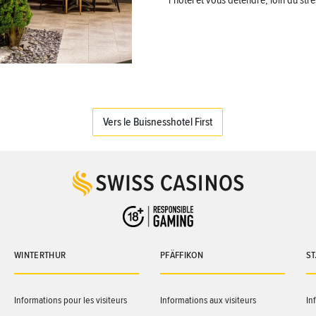
l’hôtel et vous détendre, loin du str
Vers le Buisnesshotel First
WINTERTHUR
PFÄFFIKON
ST
Informations pour les visiteurs
Informations aux visiteurs
In