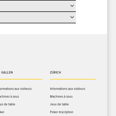
. GALLEN
ZÜRICH
formations aux visiteurs
Informations aux visiteurs
chines à sous
Machines à sous
ux de table
Jeux de table
ker
Poker Inscription