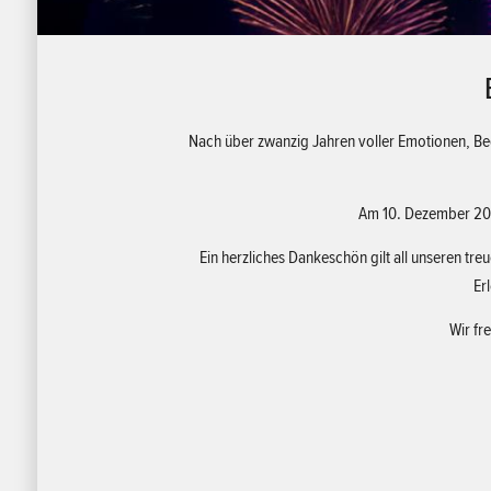
Nach über zwanzig Jahren voller Emotionen, B
Am 10. Dezember 202
Ein herzliches Dankeschön gilt all unseren tre
Er
Wir fr