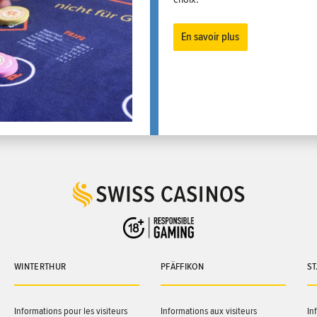
En savoir plus
WINTERTHUR
PFÄFFIKON
ST
Informations pour les visiteurs
Informations aux visiteurs
In