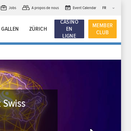
Jobs
A propos de nous
Event Calendar
CASINO
MEMBER
. GALLEN
ZÜRICH
EN
CLUB
LIGNE
 Swiss