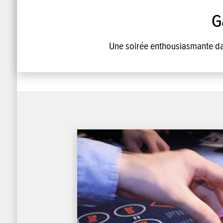
G
Une soirée enthousiasmante da