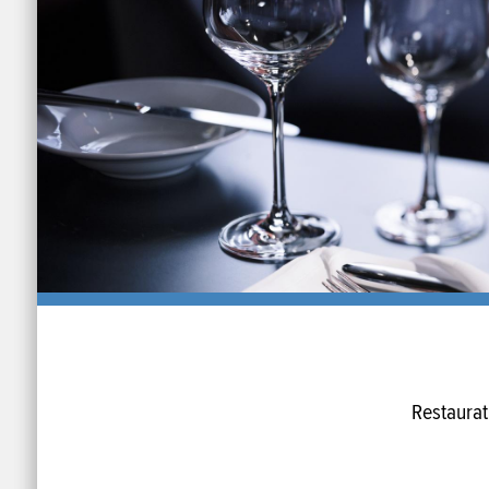
Restaurat