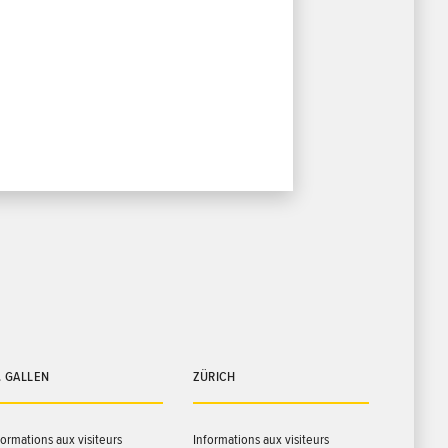
. GALLEN
ZÜRICH
formations aux visiteurs
Informations aux visiteurs