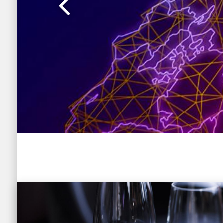
Previous