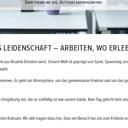
Dann freuen wir uns, dich bald kennenzulernen.
S LEIDENSCHAFT – ARBEITEN, WO ERLE
, wie aus Routine Emotion wird. Unsere Welt ist geprägt von Spiel, Spannung
ählt.
Gewinnen. Es geht um Atmosphäre, um das gemeinsame Erlebnis und um das gew
ne Umgebung ein, die so vielfältig ist wie unsere Gäste. Kein Tag gleicht dem 
 den Kulissen: Wir alle tragen dazu bei, dass ein Besuch bei uns zum Erlebnis w