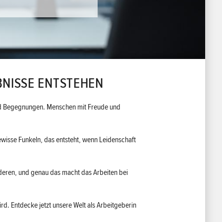
BNISSE ENTSTEHEN
 und Begegnungen. Menschen mit Freude und
isse Funkeln, das entsteht, wenn Leidenschaft
anderen, und genau das macht das Arbeiten bei
ird. Entdecke jetzt unsere Welt als Arbeitgeberin