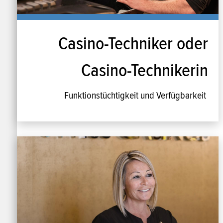
Casino-Techniker oder
Casino-Technikerin
Funktionstüchtigkeit und Verfügbarkeit