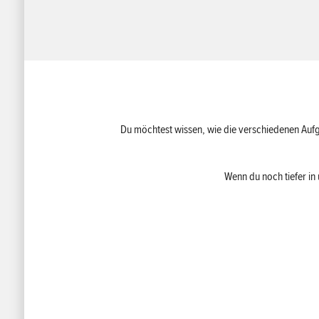
Du möchtest wissen, wie die verschiedenen Aufga
Wenn du noch tiefer in 