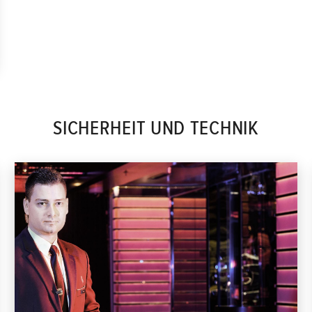
SICHERHEIT UND TECHNIK