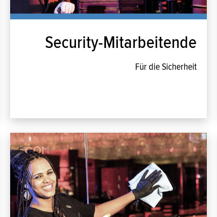
Security-Mitarbeitende
Für die Sicherheit