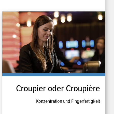
Croupier oder Croupière
Konzentration und Fingerfertigkeit