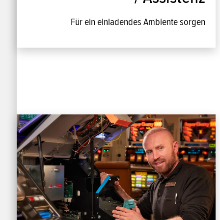
Für ein einladendes Ambiente sorgen