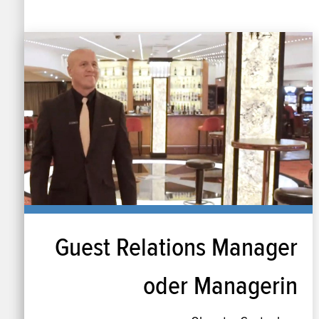
Guest Relations Manager
oder Managerin