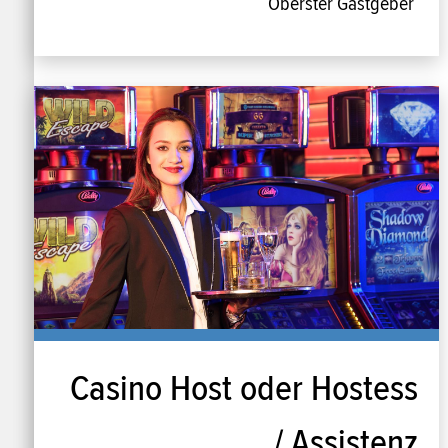
Oberster Gastgeber
Casino Host oder Hostess
/ Assistenz