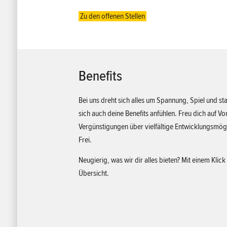
Zu den offenen Stellen
Benefits
Bei uns dreht sich alles um Spannung, Spiel und st
sich auch deine Benefits anfühlen. Freu dich auf Vor
Vergünstigungen über vielfältige Entwicklungsmögl
Frei.
Neugierig, was wir dir alles bieten? Mit einem Klick
Übersicht.