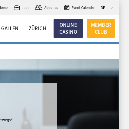
Home
Jobs
About us
Event Calendar
ONLINE
MEMBER
. GALLEN
ZÜRICH
CASINO
CLUB
terwegs?