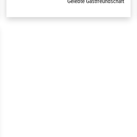
Gelebte Gastfreundschaft