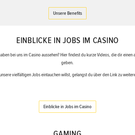
Unsere Benefits
EINBLICKE IN JOBS IM CASINO
ben bei uns im Casino aussehen? Hier findest du kurze Videos, die dir einen 
geben.
unsere vielfältigen Jobs eintauchen willst, gelangst du über den Link zu weit
Einblicke in Jobs im Casino
GAMING