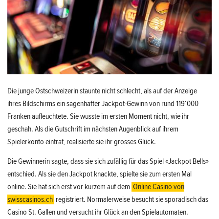
Die junge Ostschweizerin staunte nicht schlecht, als auf der Anzeige
ihres Bildschirms ein sagenhafter Jackpot-Gewinn von rund 119‘000
Franken aufleuchtete. Sie wusste im ersten Moment nicht, wie ihr
geschah. Als die Gutschrift im nächsten Augenblick auf ihrem
Spielerkonto eintraf, realisierte sie ihr grosses Glück.
Die Gewinnerin sagte, dass sie sich zufällig für das Spiel «Jackpot Bells»
entschied. Als sie den Jackpot knackte, spielte sie zum ersten Mal
online. Sie hat sich erst vor kurzem auf dem
Online Casino von
swisscasinos.ch
registriert. Normalerweise besucht sie sporadisch das
Casino St. Gallen und versucht ihr Glück an den Spielautomaten.