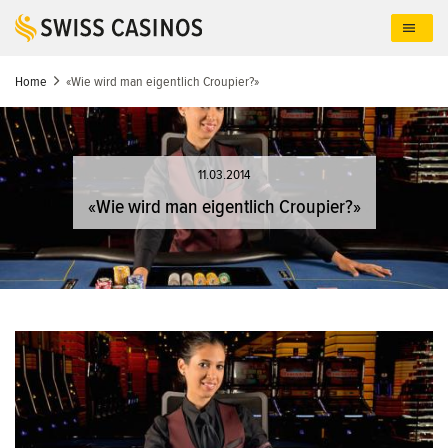
Skip
to
main
content
Home
«Wie wird man eigentlich Croupier?»
11.03.2014
«Wie wird man eigentlich Croupier?»