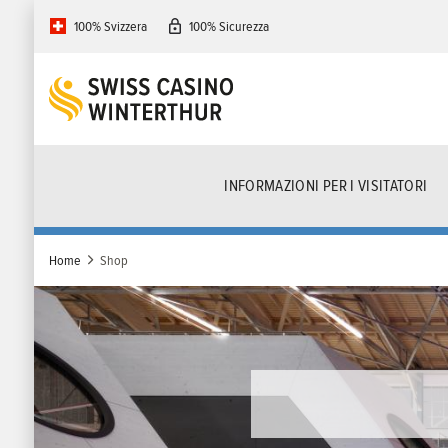
Skip
100% Svizzera
100% Sicurezza
to
main
content
INFORMAZIONI PER I VISITATORI
Home
Shop