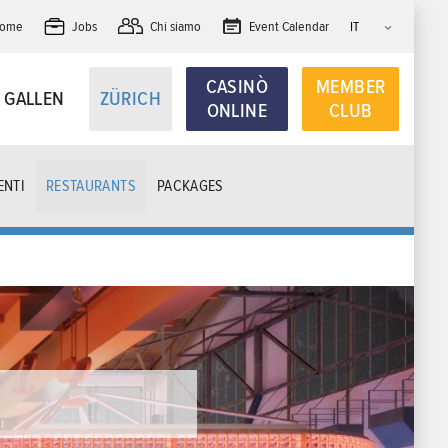
ome
Jobs
Chi siamo
Event Calendar
CASINÒ
MEMBER
. GALLEN
ZÜRICH
ONLINE
CLUB
ENTI
RESTAURANTS
PACKAGES