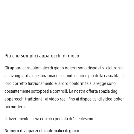
Più che semplici apparecchi di gioco
Gli apparecchi automatici di gioco odierni sono dispositivi elettronici
all’avanguardia che funzionano secondo il principio della casualità. Il
loro corretto funzionamento e la loro conformità alla legge sono
costantemente sottoposti a controlli. La nostra offerta spazia dagli
apparecchi tradizionali ai video reel, fino ai dispositivi di video poker
più moderni.
Il divertimento inizia con una puntata di 1 centesimo.
Numero di apparecchi automatici di gioco