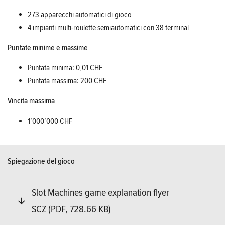
273 apparecchi automatici di gioco
4 impianti multi-roulette semiautomatici con 38 terminal
Puntate minime e massime
Puntata minima: 0,01 CHF
Puntata massima: 200 CHF
Vincita massima
1’000’000 CHF
Spiegazione del gioco
Slot Machines game explanation flyer
SCZ (PDF, 728.66 KB)