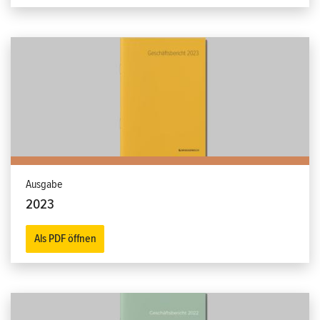
Ausgabe
2023
Als PDF öffnen