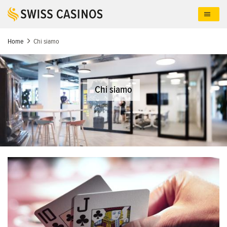
Skip
to
main
content
Home
Chi siamo
Chi siamo