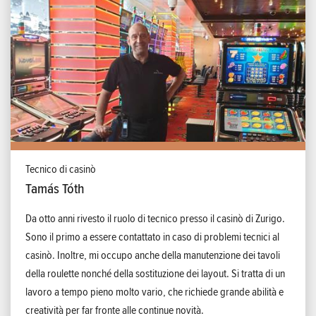
Tecnico di casinò
Tamás Tóth
Da otto anni rivesto il ruolo di tecnico presso il casinò di Zurigo.
Sono il primo a essere contattato in caso di problemi tecnici al
casinò. Inoltre, mi occupo anche della manutenzione dei tavoli
della roulette nonché della sostituzione dei layout. Si tratta di un
lavoro a tempo pieno molto vario, che richiede grande abilità e
creatività per far fronte alle continue novità.