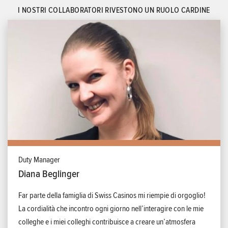
I NOSTRI COLLABORATORI RIVESTONO UN RUOLO CARDINE
Duty Manager
Diana Beglinger
Far parte della famiglia di Swiss Casinos mi riempie di orgoglio!
La cordialità che incontro ogni giorno nell’interagire con le mie
colleghe e i miei colleghi contribuisce a creare un’atmosfera