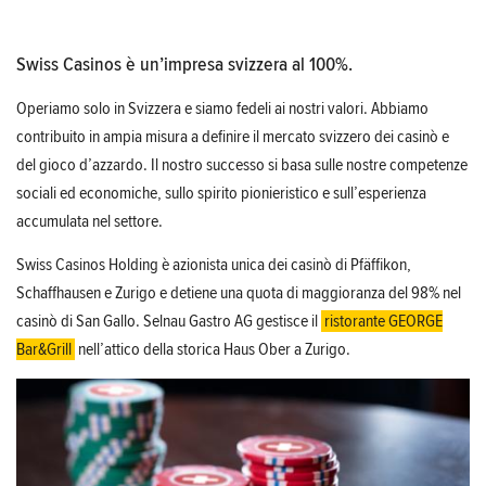
Swiss Casinos è un’impresa svizzera al 100%.
Operiamo solo in Svizzera e siamo fedeli ai nostri valori. Abbiamo
contribuito in ampia misura a definire il mercato svizzero dei casinò e
del gioco d’azzardo. Il nostro successo si basa sulle nostre competenze
sociali ed economiche, sullo spirito pionieristico e sull’esperienza
accumulata nel settore.
Swiss Casinos Holding è azionista unica dei casinò di Pfäffikon,
Schaffhausen e Zurigo e detiene una quota di maggioranza del 98% nel
casinò di San Gallo. Selnau Gastro AG gestisce il
ristorante GEORGE
Bar&Grill
nell’attico della storica Haus Ober a Zurigo.