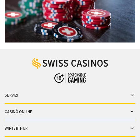
SERVIZI
Ope
CASINÒ ONLINE
Ope
WINTERTHUR
Ope