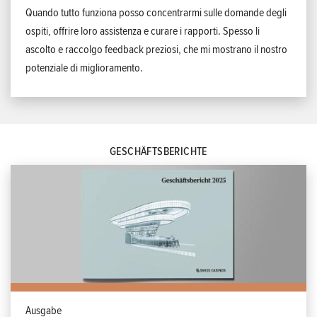
Quando tutto funziona posso concentrarmi sulle domande degli
ospiti, offrire loro assistenza e curare i rapporti. Spesso li
ascolto e raccolgo feedback preziosi, che mi mostrano il nostro
potenziale di miglioramento.
GESCHÄFTSBERICHTE
Ausgabe