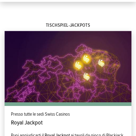
TISCHSPIEL-JACKPOTS
Presso tutte le sedi Swiss Casinos
Royal Jackpot
Puoi aggiudicarti il
Royal Jackpot
ai tavoli da gioco di Blackjack