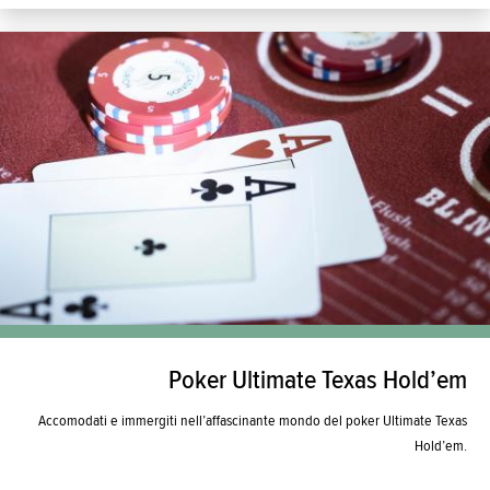
Poker Ultimate Texas Hold’em
Accomodati e immergiti nell’affascinante mondo del poker Ultimate Texas
Hold’em.