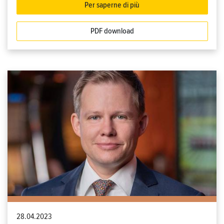
Per saperne di più
PDF download
28.04.2023