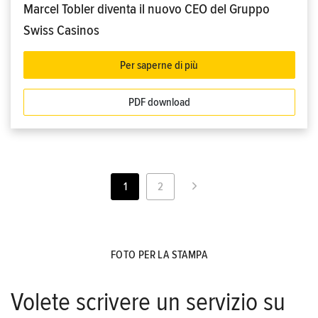
Marcel Tobler diventa il nuovo CEO del Gruppo
Swiss Casinos
Per saperne di più
PDF download
Pagination
Current page
1
Seite
2
Next page
FOTO PER LA STAMPA
Volete scrivere un servizio su