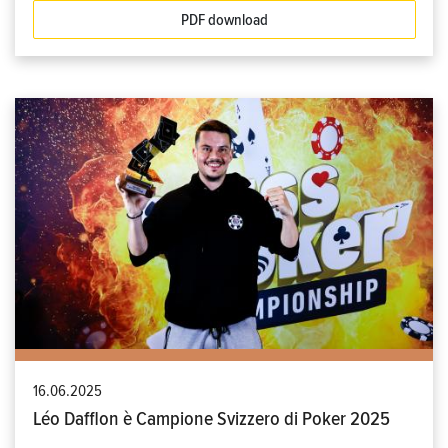
PDF download
16.06.2025
Léo Dafflon è Campione Svizzero di Poker 2025