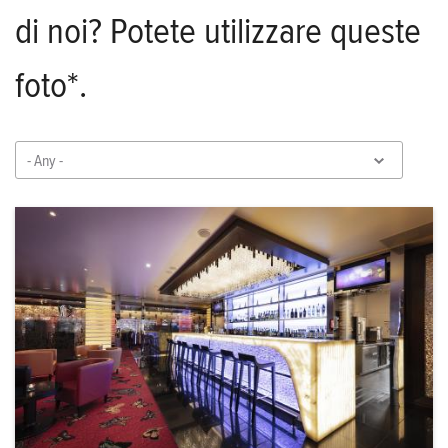
di noi? Potete utilizzare queste
foto*.
Gallery tags