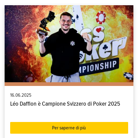
16.06.2025
Léo Dafflon è Campione Svizzero di Poker 2025
Per saperne di più