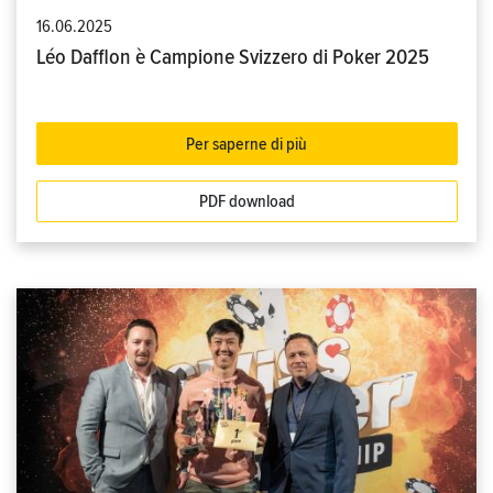
16.06.2025
Léo Dafflon è Campione Svizzero di Poker 2025
Per saperne di più
PDF download