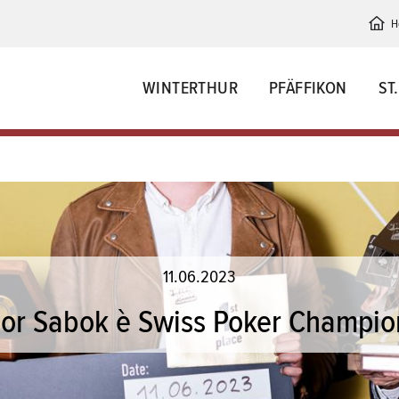
H
WINTERTHUR
PFÄFFIKON
ST
11.06.2023
gor Sabok è Swiss Poker Champi