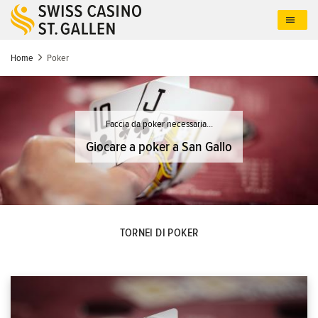
Skip
to
main
content
Home
Poker
Faccia da poker necessaria...
Giocare a poker a San Gallo
TORNEI DI POKER