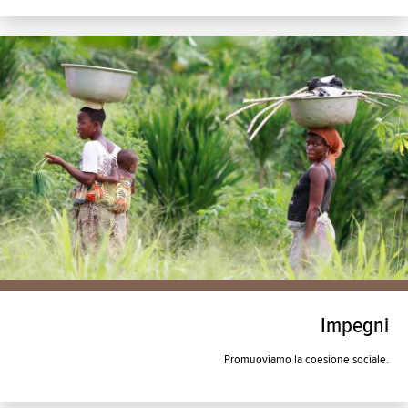
Impegni
Promuoviamo la coesione sociale.