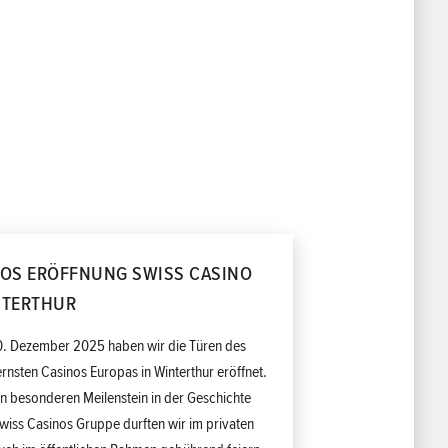
OS ERÖFFNUNG SWISS CASINO
NTERTHUR
. Dezember 2025 haben wir die Türen des
nsten Casinos Europas in Winterthur eröffnet.
n besonderen Meilenstein in der Geschichte
wiss Casinos Gruppe durften wir im privaten