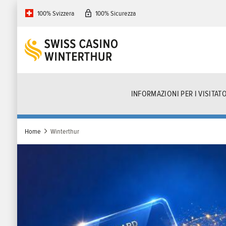
Skip
100% Svizzera
100% Sicurezza
to
main
content
INFORMAZIONI PER I VISITAT
Home
Winterthur