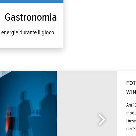
Gastronomia
e energie durante il gioco.
FOT
WI
Am 10
moder
Diese
Next
der S