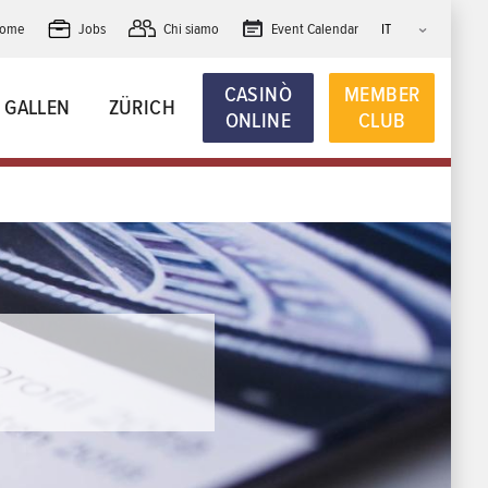
ome
Jobs
Chi siamo
Event Calendar
CASINÒ
MEMBER
. GALLEN
ZÜRICH
ONLINE
CLUB