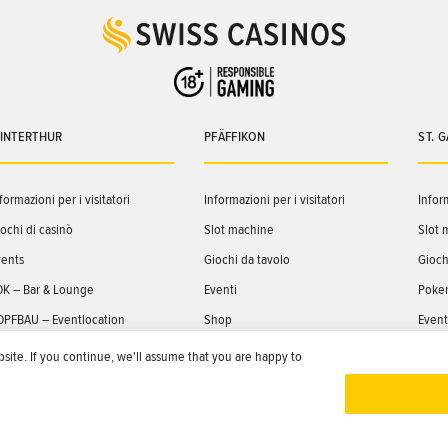
INTERTHUR
PFÄFFIKON
ST. 
formazioni per i visitatori
Informazioni per i visitatori
Inform
ochi di casinò
Slot machine
Slot 
vents
Giochi da tavolo
Gioch
OK – Bar & Lounge
Eventi
Poke
OPFBAU – Eventlocation
Shop
Event
hop
Shop
ite. If you continue, we'll assume that you are happy to
COPYRIGHT © SWISS CASINOS HOLDING AG E/O IMPRESE COLLEGATE. TUTTI I DIRITTI RISERVATI.