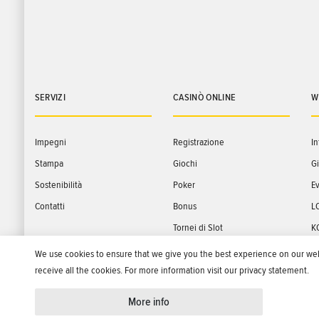
SERVIZI
CASINÒ ONLINE
W
Impegni
Registrazione
In
Stampa
Giochi
Gi
Sostenibilità
Poker
E
Contatti
Bonus
L
Tornei di Slot
K
24/7 Support
S
We use cookies to ensure that we give you the best experience on our webs
receive all the cookies. For more information visit our privacy statement.
More info
Home
Swiss Casinos Member Club
Indicazioni giuridiche