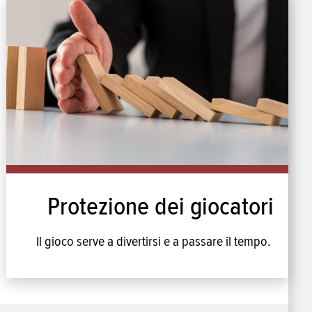
Protezione dei giocatori
Il gioco serve a divertirsi e a passare il tempo.