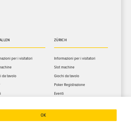
GALLEN
ZÜRICH
azioni per i visitatori
Informazioni per i visitatori
machine
Slot machine
i da tavolo
Giochi da tavolo
r
Poker Registrazione
i
Eventi
Restaurants
Packages
OK
Protezione dei giocatori
Colophon
Informativa sulla protezione di dati