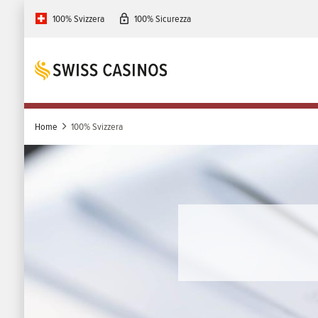
Skip
100% Svizzera
100% Sicurezza
to
main
content
Home
100% Svizzera