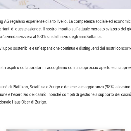
 AG regalano esperienze di alto livello. La competenza sociale ed economica, l
tanti di queste aziende. Il nostro impatto sull’attuale mercato svizzero del gi
n’azienda svizzera al 100% sin dall’inizio degli anni Settanta.
iluppo sostenibile e un’espansione continua e distinguerci dai nostri concorr
nostri ospiti o collaboratori, li accogliamo con un approccio aperto e un appr
asinò di Pfäffikon, Sciaffusa e Zurigo e detiene la maggioranza (98%) al casin
zione e l’esercizio dei casinò, nonché compiti di gestione a supporto dei casin
izionale Haus Ober di Zurigo.