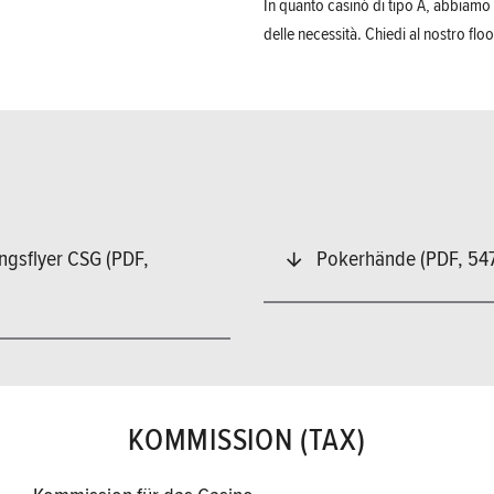
In quanto casinò di tipo A, abbiamo la
delle necessità. Chiedi al nostro fl
ngsflyer CSG (PDF,
Pokerhände (PDF, 547
KOMMISSION (TAX)