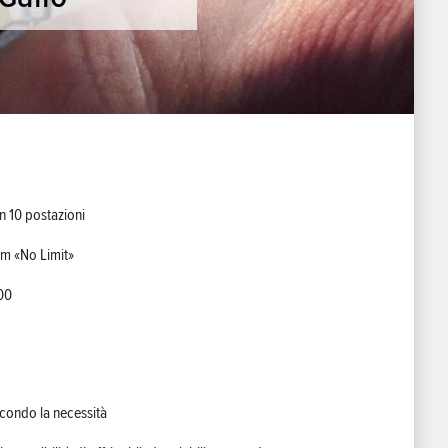
n 10 postazioni
em «No Limit»
.00
condo la necessità