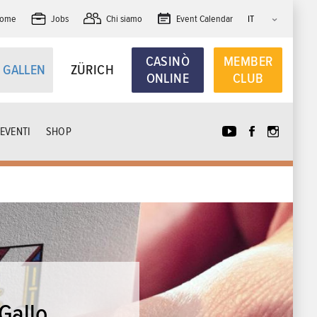
ome
Jobs
Chi siamo
Event Calendar
CASINÒ
MEMBER
. GALLEN
ZÜRICH
ONLINE
CLUB
EVENTI
SHOP
Gallo