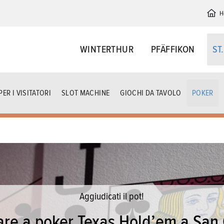
H
WINTERTHUR
PFÄFFIKON
ST
ER I VISITATORI
SLOT MACHINE
GIOCHI DA TAVOLO
POKER
Aggiudicati il pot!
are a poker Texas Hold’em a San 