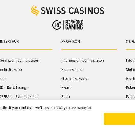
INTERTHUR
PFÄFFIKON
ST. 
formazioni per i visitatori
Informazioni per i visitatori
Inform
ochi di casinò
Slot machine
Slot 
vents
Giochi da tavolo
Gioch
OK – Bar & Lounge
Eventi
Poke
OPFBAU – Eventlocation
Shop
Event
hop
Shop
ite. If you continue, we'll assume that you are happy to
COPYRIGHT © SWISS CASINOS HOLDING AG E/O IMPRESE COLLEGATE. TUTTI I DIRITTI RISERVATI.