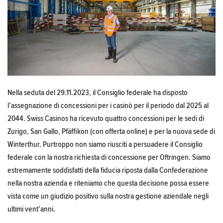
Nella seduta del 29.11.2023, il Consiglio federale ha disposto
l’assegnazione di concessioni per i casinò per il periodo dal 2025 al
2044. Swiss Casinos ha ricevuto quattro concessioni per le sedi di
Zurigo, San Gallo, Pfäffikon (con offerta online) e per la nuova sede di
Winterthur. Purtroppo non siamo riusciti a persuadere il Consiglio
federale con la nostra richiesta di concessione per Oftringen. Siamo
estremamente soddisfatti della fiducia riposta dalla Confederazione
nella nostra azienda e riteniamo che questa decisione possa essere
vista come un giudizio positivo sulla nostra gestione aziendale negli
ultimi vent’anni.