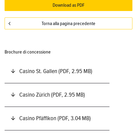
Download as PDF
Torna alla pagina precedente
Brochure di concessione
Casino St. Gallen (PDF, 2.95 MB)
Casino Zürich (PDF, 2.95 MB)
Casino Pfäffikon (PDF, 3.04 MB)