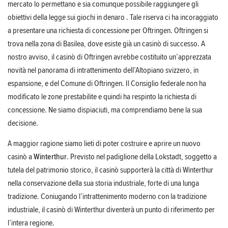
mercato lo permettano e sia comunque possibile raggiungere gli
obiettivi della legge sui giochi in denaro . Tale riserva ci ha incoraggiato
a presentare una richiesta di concessione per Oftringen. Oftringen si
trova nella zona di Basilea, dove esiste già un casinò di successo. A
nostro avviso, il casinò di Oftringen avrebbe costituito un’apprezzata
novità nel panorama di intrattenimento dell’Altopiano svizzero, in
espansione, e del Comune di Oftringen. Il Consiglio federale non ha
modificato le zone prestabilite e quindi ha respinto la richiesta di
concessione. Ne siamo dispiaciuti, ma comprendiamo bene la sua
decisione.
A maggior ragione siamo lieti di poter costruire e aprire un nuovo
casinò a
Winterthur
. Previsto nel padiglione della Lokstadt, soggetto a
tutela del patrimonio storico, il casinò supporterà la città di Winterthur
nella conservazione della sua storia industriale, forte di una lunga
tradizione. Coniugando l’intrattenimento moderno con la tradizione
industriale, il casinò di Winterthur diventerà un punto di riferimento per
l’intera regione.